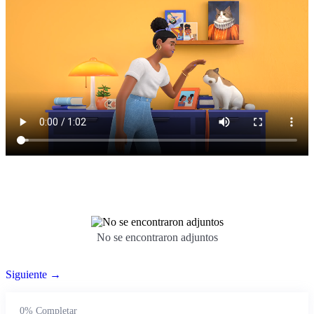
¿Qué es la inteligencia artificial?.
01:03
¿Cómo puede ayudar la inteligencia artificial a las
01:00
empresas?.
Importancia de la IA en el mundo actual.
02:15
Papel de la IA en la transformación digital de las
empresas.
Bloque II: Conceptos básicos de la inteligencia
0/4
artificial.
Bloque III: ¿Cómo se utilizan las tecnologías de IA en
0/4
No se encontraron adjuntos
diferentes industrias?.
Siguiente →
Bloque IV: Como planificar y ejecutar un proyecto de
0/5
IA en una empresa.
0%
Completar