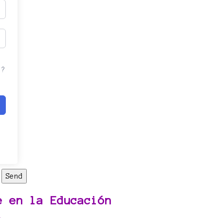
a?
e en la Educación
l