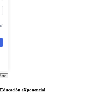
a?
a Educación eXponencial